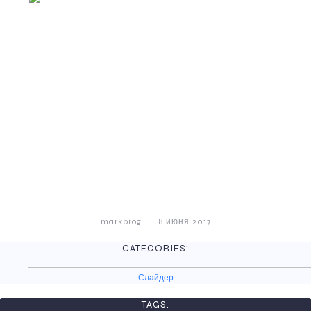
-
markprog
8 июня 2017
CATEGORIES:
Слайдер
TAGS: